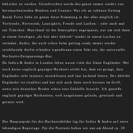
hübscher zu werden. Unterbrochen wurde das ganze immer wieder von
hereinschneienden Brüdern und Cousins. Was ich an schönen Getting
Ready Fotos liebe ist genau diese Stimmung in der alles möglich ist:
Vorfreude, Nervosität, Launigkeit, Freude und Lachen – oder auch mal
ein Tränchen. Manchmal ist die Atmosphäre angespannt, nur um sich dann
in einem freudigen „du bist aber hübsch“ wieder in einem Lachen zu
entladen. Andre, der auch schon beim getting ready immer wieder
reinblinzeln durfte schenkte irgendwann einen Sekt ein, die universelle
Hochzeits-Entspannungs-Kur.
Da Indira & Andre in London leben waren viele der Gäste Engländer. Wer
noch keine englisch geprägte Hochzeit erlebt hat, dem sei gesagt, dass
Engländer sehr intensiv, entschlossen und laut lachend feiern. Der übliche
Engländer ist trinkfest und hat sich auch dann noch bestens im Griff,
wenn sein deutscher Bruder schon eine Gehhilfe braucht. Ich genieße
englisch geprägte Hochzeiten, weil ausgelassen gelacht, gewitzelt und
getanzt wird.
Der Hauptaspekt für die Hochzeitsbilder lag für Indira & Andre auf einer
lebendigen Reportage. Für die Portraits haben wir uns am Abend ca. 20